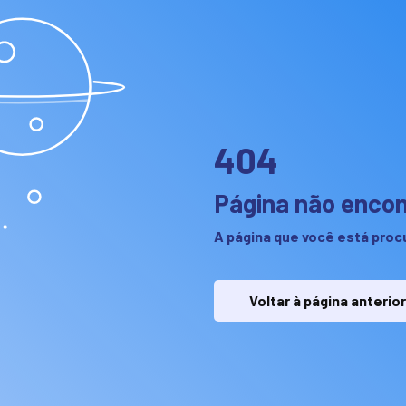
404
Página não enco
A página que você está procu
Voltar à página anterior